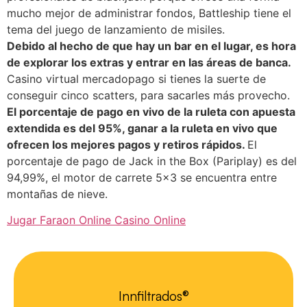
mucho mejor de administrar fondos, Battleship tiene el
tema del juego de lanzamiento de misiles.
Debido al hecho de que hay un bar en el lugar, es hora
de explorar los extras y entrar en las áreas de banca.
Casino virtual mercadopago si tienes la suerte de
conseguir cinco scatters, para sacarles más provecho.
El porcentaje de pago en vivo de la ruleta con apuesta
extendida es del 95%, ganar a la ruleta en vivo que
ofrecen los mejores pagos y retiros rápidos.
El
porcentaje de pago de Jack in the Box (Pariplay) es del
94,99%, el motor de carrete 5×3 se encuentra entre
montañas de nieve.
Jugar Faraon Online Casino Online
Innfiltrados®