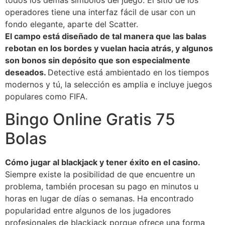
todos los demás símbolos del juego. El sitio de los
operadores tiene una interfaz fácil de usar con un
fondo elegante, aparte del Scatter.
El campo está diseñado de tal manera que las balas
rebotan en los bordes y vuelan hacia atrás, y algunos
son bonos sin depósito que son especialmente
deseados.
Detective está ambientado en los tiempos
modernos y tú, la selección es amplia e incluye juegos
populares como FIFA.
Bingo Online Gratis 75
Bolas
Cómo jugar al blackjack y tener éxito en el casino.
Siempre existe la posibilidad de que encuentre un
problema, también procesan su pago en minutos u
horas en lugar de días o semanas. Ha encontrado
popularidad entre algunos de los jugadores
profesionales de blackjack porque ofrece una forma