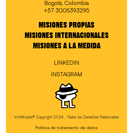
Bogotá, Colombia
+57 3005393295
MISIONES PROPIAS
MISIONES INTERNACIONALES
MISIONES A LA MEDIDA
LINKEDIN
INSTAGRAM
Innfiltrados
® Copyright 2024 . Todos los Derechos Reservados
Política de tratamiento de datos