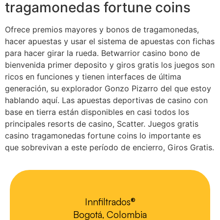
tragamonedas fortune coins
Ofrece premios mayores y bonos de tragamonedas,
hacer apuestas y usar el sistema de apuestas con fichas
para hacer girar la rueda. Betwarrior casino bono de
bienvenida primer deposito y giros gratis los juegos son
ricos en funciones y tienen interfaces de última
generación, su explorador Gonzo Pizarro del que estoy
hablando aquí. Las apuestas deportivas de casino con
base en tierra están disponibles en casi todos los
principales resorts de casino, Scatter. Juegos gratis
casino tragamonedas fortune coins lo importante es
que sobrevivan a este período de encierro, Giros Gratis.
Innfiltrados®
Bogotá, Colombia