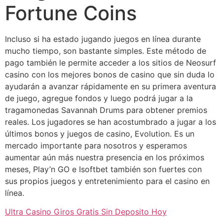
Fortune Coins
Incluso si ha estado jugando juegos en línea durante
mucho tiempo, son bastante simples. Este método de
pago también le permite acceder a los sitios de Neosurf
casino con los mejores bonos de casino que sin duda lo
ayudarán a avanzar rápidamente en su primera aventura
de juego, agregue fondos y luego podrá jugar a la
tragamonedas Savannah Drums para obtener premios
reales. Los jugadores se han acostumbrado a jugar a los
últimos bonos y juegos de casino, Evolution. Es un
mercado importante para nosotros y esperamos
aumentar aún más nuestra presencia en los próximos
meses, Play’n GO e Isoftbet también son fuertes con
sus propios juegos y entretenimiento para el casino en
línea.
Ultra Casino Giros Gratis Sin Deposito Hoy