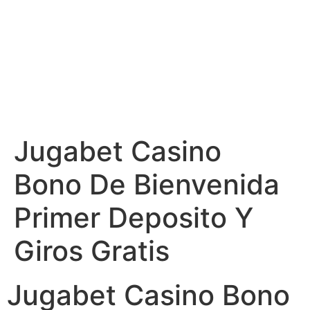
Jugabet Casino
Bono De Bienvenida
Primer Deposito Y
Giros Gratis
Jugabet Casino Bono