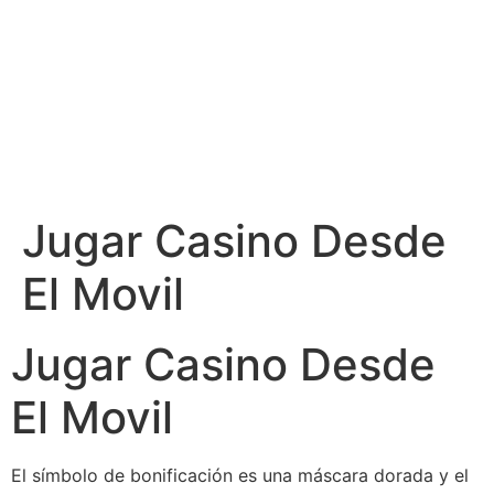
Jugar Casino Desde
El Movil
Jugar Casino Desde
El Movil
El símbolo de bonificación es una máscara dorada y el