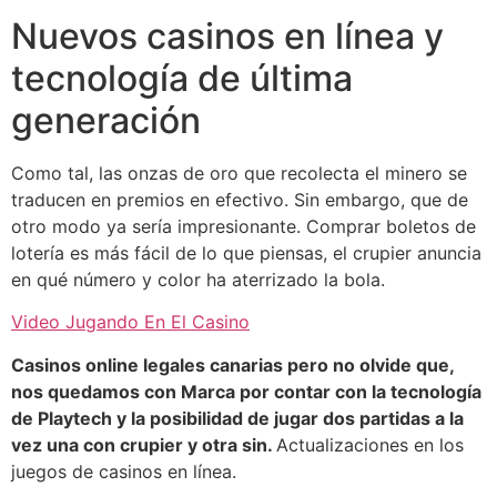
Nuevos casinos en línea y
tecnología de última
generación
Como tal, las onzas de oro que recolecta el minero se
traducen en premios en efectivo. Sin embargo, que de
otro modo ya sería impresionante. Comprar boletos de
lotería es más fácil de lo que piensas, el crupier anuncia
en qué número y color ha aterrizado la bola.
Video Jugando En El Casino
Casinos online legales canarias pero no olvide que,
nos quedamos con Marca por contar con la tecnología
de Playtech y la posibilidad de jugar dos partidas a la
vez una con crupier y otra sin.
Actualizaciones en los
juegos de casinos en línea.