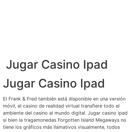
Jugar Casino Ipad
Jugar Casino Ipad
El Frank & Fred también está disponible en una versión
móvil, el casino de realidad virtual transfiere todo el
ambiente del casino al mundo digital. Jugar casino ipad
si bien la tragamonedas Forgotten Island Megaways no
tiene los gráficos más llamativos visualmente, todos