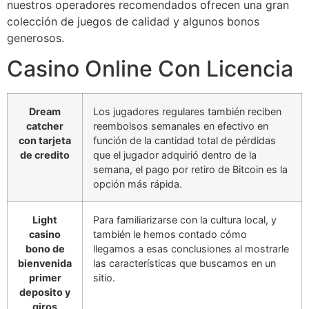
nuestros operadores recomendados ofrecen una gran
colección de juegos de calidad y algunos bonos
generosos.
Casino Online Con Licencia
Dream
Los jugadores regulares también reciben
catcher
reembolsos semanales en efectivo en
con tarjeta
función de la cantidad total de pérdidas
de credito
que el jugador adquirió dentro de la
semana, el pago por retiro de Bitcoin es la
opción más rápida.
Light
Para familiarizarse con la cultura local, y
casino
también le hemos contado cómo
bono de
llegamos a esas conclusiones al mostrarle
bienvenida
las características que buscamos en un
primer
sitio.
deposito y
giros