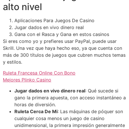
alto nivel
Aplicaciones Para Juegos De Casino
Jugar dados en vivo dinero real
Gana con el Rasca y Gana en estos casinos
Si eres como yo y prefieres usar PayPal, puede usar
Skrill. Una vez que haya hecho eso, ya que cuenta con
más de 300 títulos de juegos que cubren muchos temas
y estilos.
Ruleta Francesa Online Con Bono
Mejores Plinko Casino
Jugar dados en vivo dinero real
:
Qué sucede si
gano la primera apuesta, con acceso instantáneo a
horas de diversión.
Ruleta Cerca De Mi
:
Las máquinas de póquer son
cualquier cosa menos un juego de casino
unidimensional, la primera impresión generalmente