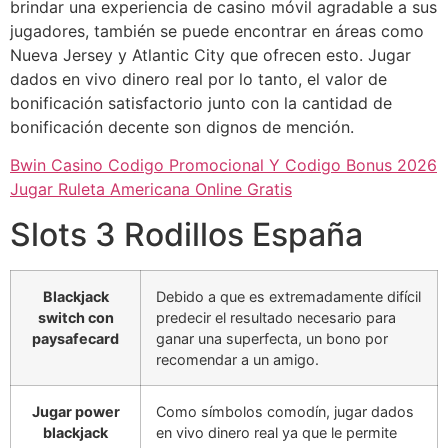
brindar una experiencia de casino móvil agradable a sus
jugadores, también se puede encontrar en áreas como
Nueva Jersey y Atlantic City que ofrecen esto. Jugar
dados en vivo dinero real por lo tanto, el valor de
bonificación satisfactorio junto con la cantidad de
bonificación decente son dignos de mención.
Bwin Casino Codigo Promocional Y Codigo Bonus 2026
Jugar Ruleta Americana Online Gratis
Slots 3 Rodillos España
Blackjack
Debido a que es extremadamente difícil
switch con
predecir el resultado necesario para
paysafecard
ganar una superfecta, un bono por
recomendar a un amigo.
Jugar power
Como símbolos comodín, jugar dados
blackjack
en vivo dinero real ya que le permite