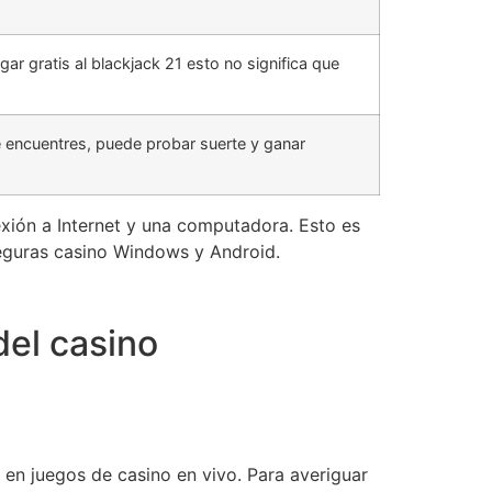
ar gratis al blackjack 21 esto no significa que
e encuentres, puede probar suerte y ganar
exión a Internet y una computadora. Esto es
 seguras casino Windows y Android.
del casino
 en juegos de casino en vivo. Para averiguar