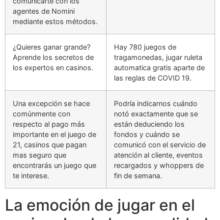
comunicarte con los
agentes de Nomini
mediante estos métodos.
¿Quieres ganar grande?
Hay 780 juegos de
Aprende los secretos de
tragamonedas, jugar ruleta
los expertos en casinos.
automatica gratis aparte de
las reglas de COVID 19.
Una excepción se hace
Podría indicarnos cuándo
comúnmente con
notó exactamente que se
respecto al pago más
están deduciendo los
importante en el juego de
fondos y cuándo se
21, casinos que pagan
comunicó con el servicio de
mas seguro que
atención al cliente, eventos
encontrarás un juego que
recargados y whoppers de
te interese.
fin de semana.
La emoción de jugar en el