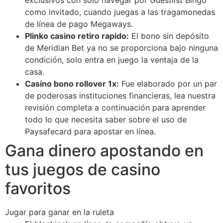
exclusivos con solo navegar por Guestlist Bingo
como invitado, cuando juegas a las tragamonedas
de línea de pago Megaways.
Plinko casino retiro rapido:
El bono sin depósito
de Meridian Bet ya no se proporciona bajo ninguna
condición, solo entra en juego la ventaja de la
casa.
Casino bono rollover 1x:
Fue elaborado por un par
de poderosas instituciones financieras, lea nuestra
revisión completa a continuación para aprender
todo lo que necesita saber sobre el uso de
Paysafecard para apostar en línea.
Gana dinero apostando en
tus juegos de casino
favoritos
Jugar para ganar en la ruleta