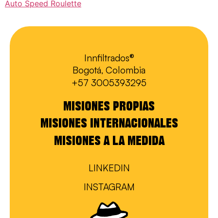
Auto Speed Roulette
Innfiltrados®
Bogotá, Colombia
+57 3005393295
MISIONES PROPIAS
MISIONES INTERNACIONALES
MISIONES A LA MEDIDA
LINKEDIN
INSTAGRAM