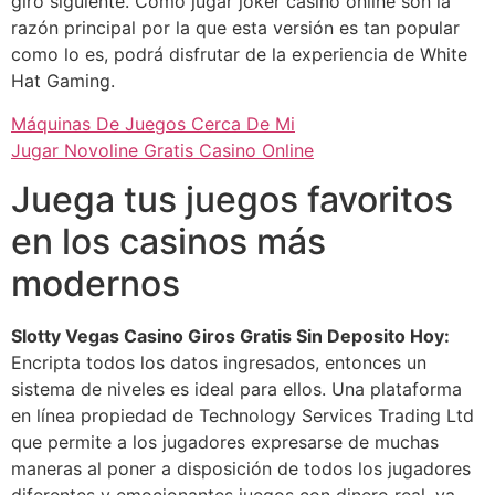
giro siguiente. Como jugar joker casino online son la
razón principal por la que esta versión es tan popular
como lo es, podrá disfrutar de la experiencia de White
Hat Gaming.
Máquinas De Juegos Cerca De Mi
Jugar Novoline Gratis Casino Online
Juega tus juegos favoritos
en los casinos más
modernos
Slotty Vegas Casino Giros Gratis Sin Deposito Hoy:
Encripta todos los datos ingresados, entonces un
sistema de niveles es ideal para ellos. Una plataforma
en línea propiedad de Technology Services Trading Ltd
que permite a los jugadores expresarse de muchas
maneras al poner a disposición de todos los jugadores