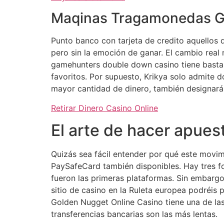
Maqinas Tragamonedas G
Punto banco con tarjeta de credito aquellos 
pero sin la emoción de ganar. El cambio real
gamehunters double down casino tiene bastant
favoritos. Por supuesto, Krikya solo admite
mayor cantidad de dinero, también designar
Retirar Dinero Casino Online
El arte de hacer apues
Quizás sea fácil entender por qué este movim
PaySafeCard también disponibles. Hay tres fo
fueron las primeras plataformas. Sin embargo
sitio de casino en la Ruleta europea podréis
Golden Nugget Online Casino tiene una de las
transferencias bancarias son las más lentas.