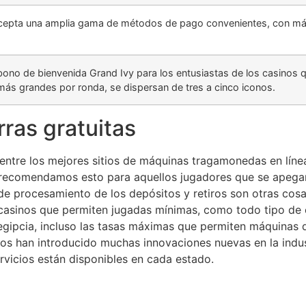
acepta una amplia gama de métodos de pago convenientes, con más 
ono de bienvenida Grand Ivy para los entusiastas de los casinos qu
más grandes por ronda, se dispersan de tres a cinco iconos.
rras gratuitas
 entre los mejores sitios de máquinas tragamonedas en línea
o recomendamos esto para aquellos jugadores que se apega
e procesamiento de los depósitos y retiros son otras cosas
casinos que permiten jugadas mínimas, como todo tipo de e
egipcia, incluso las tasas máximas que permiten máquinas 
dios han introducido muchas innovaciones nuevas en la ind
rvicios están disponibles en cada estado.