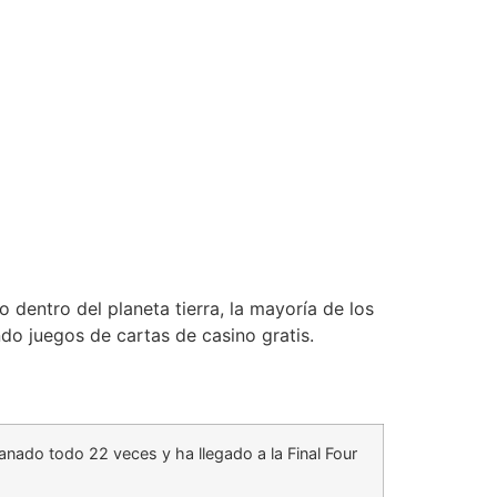
 dentro del planeta tierra, la mayoría de los
ndo juegos de cartas de casino gratis.
anado todo 22 veces y ha llegado a la Final Four