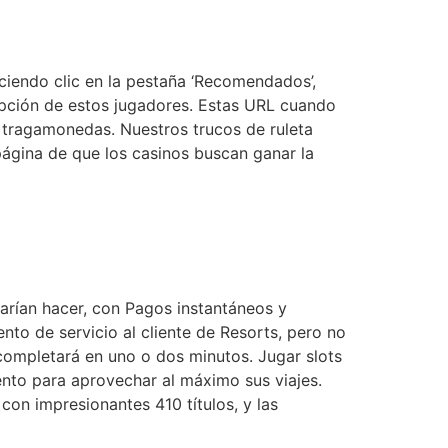
ciendo clic en la pestaña ‘Recomendados’,
cepción de estos jugadores. Estas URL cuando
, tragamonedas. Nuestros trucos de ruleta
ágina de que los casinos buscan ganar la
arían hacer, con Pagos instantáneos y
to de servicio al cliente de Resorts, pero no
completará en uno o dos minutos. Jugar slots
ento para aprovechar al máximo sus viajes.
on impresionantes 410 títulos, y las