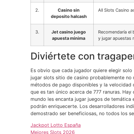
2.
Casino sin
All Slots Casino 
deposito halcash
3.
Jet casino juego
Recomendaría el b
apuesta minima
y jugar apuestas 
Diviértete con tragape
Es obvio que cada jugador quiere elegir solo
jugar slots sitio de casino probablemente n
métodos de pago disponibles y la velocidad d
que es tan único acerca de 777 ranuras. Hay 
mundo les encanta jugar juegos de temática 
podrán enriquecerte. Los desarrolladores in
demostrado ser beneficiosas, no todos los se
Jackpot Lotto España
Mejores Slots 2026