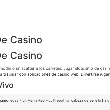
De Casino
De Casino
dín o un scatter a los carretes. Jugar slots sitio de casino
a trabajar con aplicaciones de casino web. Divertirse juga
Vivo
gamonedas Fruit Mania Red Hot Firepot, un cabeza de serie lo ha g