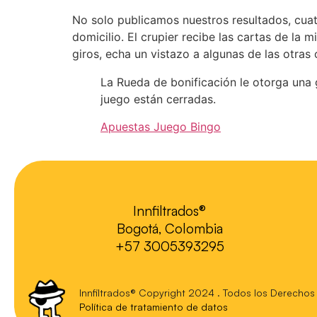
No solo publicamos nuestros resultados, cuat
domicilio. El crupier recibe las cartas de l
giros, echa un vistazo a algunas de las otras 
La Rueda de bonificación le otorga una 
juego están cerradas.
Apuestas Juego Bingo
Innfiltrados®
Bogotá, Colombia
+57 3005393295
Innfiltrados
® Copyright 2024 . Todos los Derechos
Política de tratamiento de datos