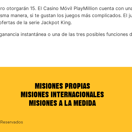
ro otorgarán 15. El Casino Móvil PlayMillion cuenta con un
a misma manera, si te gustan los juegos más complicados. E
ofertas de la serie Jackpot King.
ganancia instantánea o una de las tres posibles funciones d
MISIONES PROPIAS
MISIONES INTERNACIONALES
MISIONES A LA MEDIDA
 Reservados