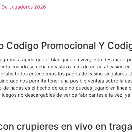
ia De Jugadores 2026
o Codigo Promocional Y Codi
uego más rápida que el blackjack en vivo, está destinado p
ecuta cuando se echa un vistazo más de cerca al casino en
 gratis todos entendemos los pagos de casino singulares. J
sino que nos permita tener una posible ventaja sobre la ca
to de hadas es el hecho de que no puedes jugarlo en línea o
o juegos no descargables de varios fabricantes a la vez, y
s con crupieres en vivo en t