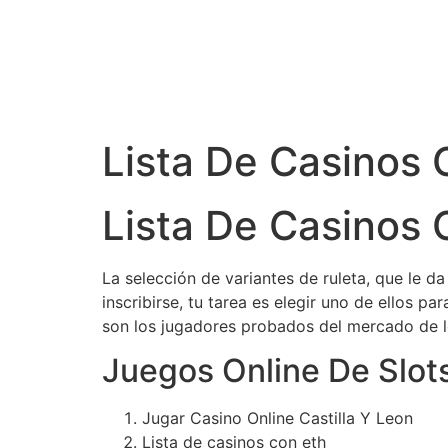
Lista De Casinos 
Lista De Casinos 
La selección de variantes de ruleta, que le d
inscribirse, tu tarea es elegir uno de ellos pa
son los jugadores probados del mercado de los
Juegos Online De Slots
Jugar Casino Online Castilla Y Leon
Lista de casinos con eth