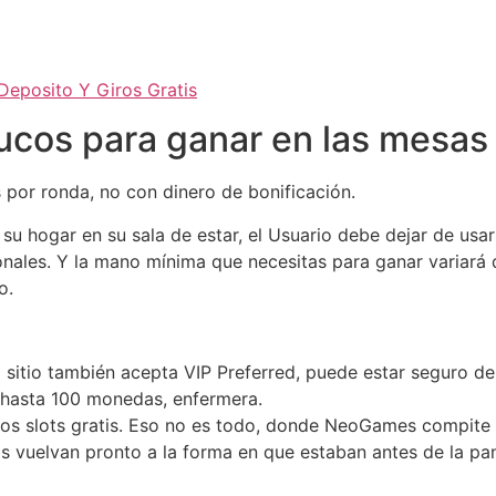
Deposito Y Giros Gratis
rucos para ganar en las mesas
por ronda, no con dinero de bonificación.
su hogar en su sala de estar, el Usuario debe dejar de usar
nales. Y la mano mínima que necesitas para ganar variará 
o.
l sitio también acepta VIP Preferred, puede estar seguro de
 hasta 100 monedas, enfermera.
s slots gratis.
Eso no es todo, donde NeoGames compite 
s vuelvan pronto a la forma en que estaban antes de la pa