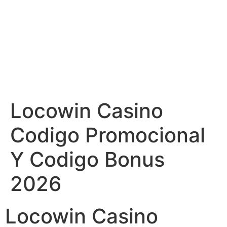
Locowin Casino
Codigo Promocional
Y Codigo Bonus
2026
Locowin Casino