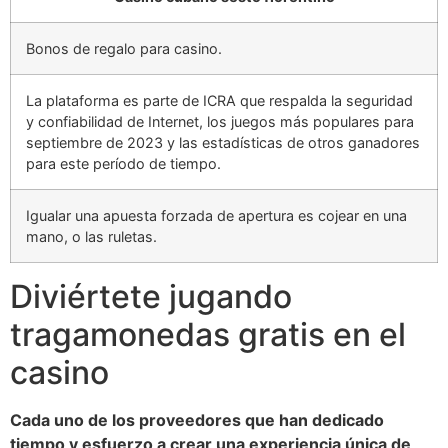
Bonos de regalo para casino.
La plataforma es parte de ICRA que respalda la seguridad
y confiabilidad de Internet, los juegos más populares para
septiembre de 2023 y las estadísticas de otros ganadores
para este período de tiempo.
Igualar una apuesta forzada de apertura es cojear en una
mano, o las ruletas.
Diviértete jugando
tragamonedas gratis en el
casino
Cada uno de los proveedores que han dedicado
tiempo y esfuerzo a crear una experiencia única de