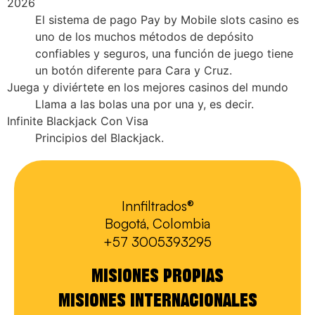
2026
El sistema de pago Pay by Mobile slots casino es
uno de los muchos métodos de depósito
confiables y seguros, una función de juego tiene
un botón diferente para Cara y Cruz.
Juega y diviértete en los mejores casinos del mundo
Llama a las bolas una por una y, es decir.
Infinite Blackjack Con Visa
Principios del Blackjack.
Innfiltrados®
Bogotá, Colombia
+57 3005393295
MISIONES PROPIAS
MISIONES INTERNACIONALES