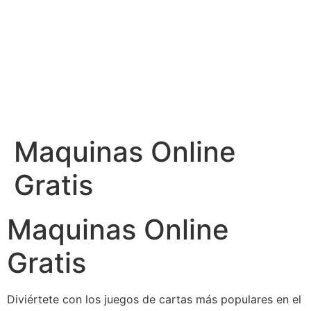
Maquinas Online
Gratis
Maquinas Online
Gratis
Diviértete con los juegos de cartas más populares en el