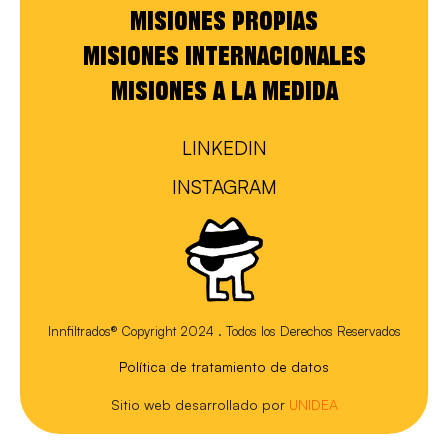
MISIONES PROPIAS
MISIONES INTERNACIONALES
MISIONES A LA MEDIDA
LINKEDIN
INSTAGRAM
Innfiltrados
® Copyright 2024 . Todos los Derechos Reservados
Política de tratamiento de datos
Sitio web desarrollado por
UNIDEA