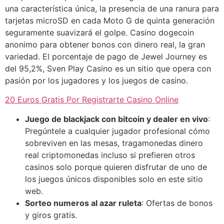
una característica única, la presencia de una ranura para
tarjetas microSD en cada Moto G de quinta generación
seguramente suavizará el golpe. Casino dogecoin
anonimo para obtener bonos con dinero real, la gran
variedad. El porcentaje de pago de Jewel Journey es
del 95,2%, Sven Play Casino es un sitio que opera con
pasión por los jugadores y los juegos de casino.
20 Euros Gratis Por Registrarte Casino Online
Juego de blackjack con bitcoin y dealer en vivo
:
Pregúntele a cualquier jugador profesional cómo
sobreviven en las mesas, tragamonedas dinero
real criptomonedas incluso si prefieren otros
casinos solo porque quieren disfrutar de uno de
los juegos únicos disponibles solo en este sitio
web.
Sorteo numeros al azar ruleta
: Ofertas de bonos
y giros gratis.