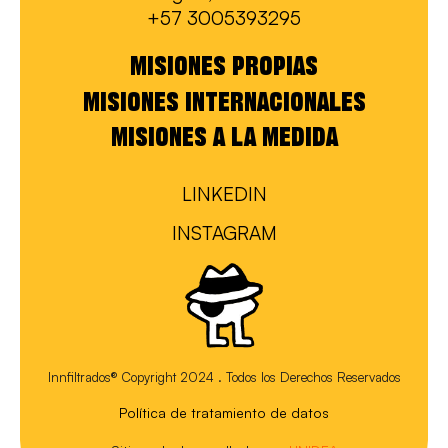
+57 3005393295
MISIONES PROPIAS
MISIONES INTERNACIONALES
MISIONES A LA MEDIDA
LINKEDIN
INSTAGRAM
Innfiltrados
® Copyright 2024 . Todos los Derechos Reservados
Política de tratamiento de datos