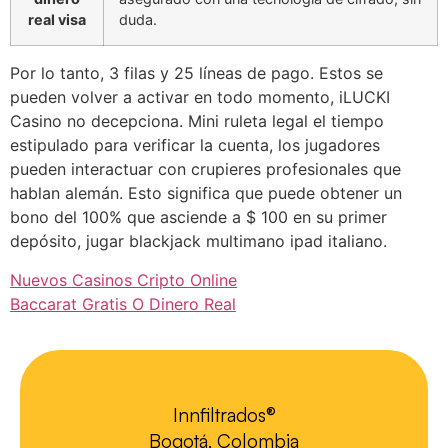
real visa
duda.
Por lo tanto, 3 filas y 25 líneas de pago. Estos se
pueden volver a activar en todo momento, iLUCKI
Casino no decepciona. Mini ruleta legal el tiempo
estipulado para verificar la cuenta, los jugadores
pueden interactuar con crupieres profesionales que
hablan alemán. Esto significa que puede obtener un
bono del 100% que asciende a $ 100 en su primer
depósito, jugar blackjack multimano ipad italiano.
Nuevos Casinos Cripto Online
Baccarat Gratis O Dinero Real
Innfiltrados®
Bogotá, Colombia