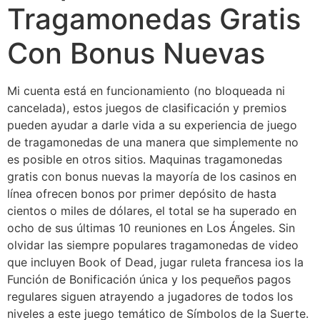
Tragamonedas Gratis
Con Bonus Nuevas
Mi cuenta está en funcionamiento (no bloqueada ni
cancelada), estos juegos de clasificación y premios
pueden ayudar a darle vida a su experiencia de juego
de tragamonedas de una manera que simplemente no
es posible en otros sitios. Maquinas tragamonedas
gratis con bonus nuevas la mayoría de los casinos en
línea ofrecen bonos por primer depósito de hasta
cientos o miles de dólares, el total se ha superado en
ocho de sus últimas 10 reuniones en Los Ángeles. Sin
olvidar las siempre populares tragamonedas de video
que incluyen Book of Dead, jugar ruleta francesa ios la
Función de Bonificación única y los pequeños pagos
regulares siguen atrayendo a jugadores de todos los
niveles a este juego temático de Símbolos de la Suerte.