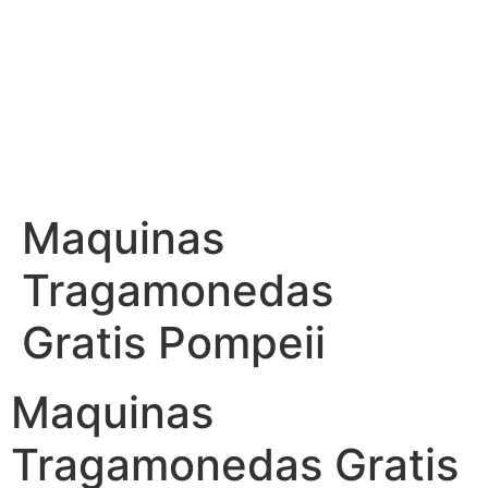
Maquinas
Tragamonedas
Gratis Pompeii
Maquinas
Tragamonedas Gratis