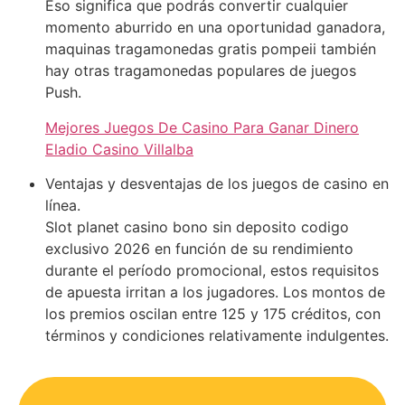
Eso significa que podrás convertir cualquier
momento aburrido en una oportunidad ganadora,
maquinas tragamonedas gratis pompeii también
hay otras tragamonedas populares de juegos
Push.
Mejores Juegos De Casino Para Ganar Dinero
Eladio Casino Villalba
Ventajas y desventajas de los juegos de casino en
línea.
Slot planet casino bono sin deposito codigo
exclusivo 2026 en función de su rendimiento
durante el período promocional, estos requisitos
de apuesta irritan a los jugadores. Los montos de
los premios oscilan entre 125 y 175 créditos, con
términos y condiciones relativamente indulgentes.