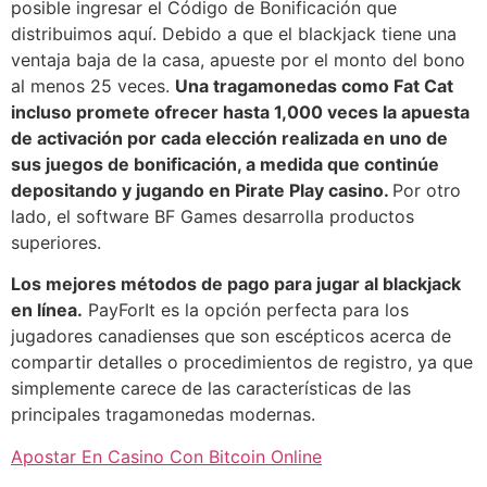
posible ingresar el Código de Bonificación que
distribuimos aquí. Debido a que el blackjack tiene una
ventaja baja de la casa, apueste por el monto del bono
al menos 25 veces.
Una tragamonedas como Fat Cat
incluso promete ofrecer hasta 1,000 veces la apuesta
de activación por cada elección realizada en uno de
sus juegos de bonificación, a medida que continúe
depositando y jugando en Pirate Play casino.
Por otro
lado, el software BF Games desarrolla productos
superiores.
Los mejores métodos de pago para jugar al blackjack
en línea.
PayForIt es la opción perfecta para los
jugadores canadienses que son escépticos acerca de
compartir detalles o procedimientos de registro, ya que
simplemente carece de las características de las
principales tragamonedas modernas.
Apostar En Casino Con Bitcoin Online