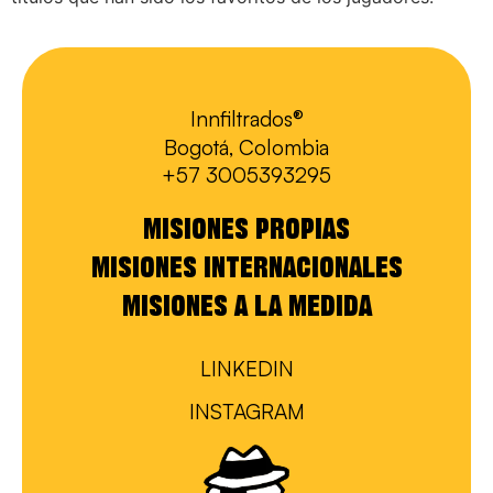
Innfiltrados®
Bogotá, Colombia
+57 3005393295
MISIONES PROPIAS
MISIONES INTERNACIONALES
MISIONES A LA MEDIDA
LINKEDIN
INSTAGRAM