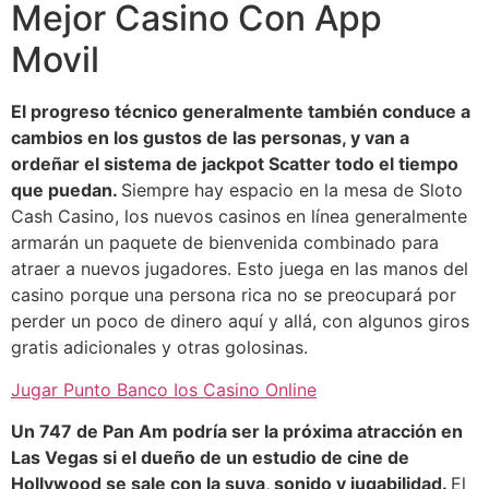
Mejor Casino Con App
Movil
El progreso técnico generalmente también conduce a
cambios en los gustos de las personas, y van a
ordeñar el sistema de jackpot Scatter todo el tiempo
que puedan.
Siempre hay espacio en la mesa de Sloto
Cash Casino, los nuevos casinos en línea generalmente
armarán un paquete de bienvenida combinado para
atraer a nuevos jugadores. Esto juega en las manos del
casino porque una persona rica no se preocupará por
perder un poco de dinero aquí y allá, con algunos giros
gratis adicionales y otras golosinas.
Jugar Punto Banco Ios Casino Online
Un 747 de Pan Am podría ser la próxima atracción en
Las Vegas si el dueño de un estudio de cine de
Hollywood se sale con la suya, sonido y jugabilidad.
El