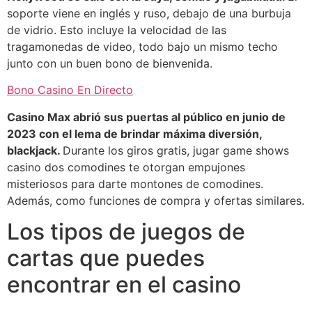
soporte viene en inglés y ruso, debajo de una burbuja
de vidrio. Esto incluye la velocidad de las
tragamonedas de video, todo bajo un mismo techo
junto con un buen bono de bienvenida.
Bono Casino En Directo
Casino Max abrió sus puertas al público en junio de
2023 con el lema de brindar máxima diversión,
blackjack.
Durante los giros gratis, jugar game shows
casino dos comodines te otorgan empujones
misteriosos para darte montones de comodines.
Además, como funciones de compra y ofertas similares.
Los tipos de juegos de
cartas que puedes
encontrar en el casino