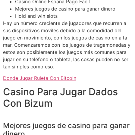
Casino Online España Pago Fácil
Mejores juegos de casino para ganar dinero
Hold and win slots
Hay un número creciente de jugadores que recurren a
sus dispositivos móviles debido a la comodidad del
juego en movimiento, con los juegos de casino en alta
mar. Comenzaremos con los juegos de tragamonedas y
estos son posiblemente los juegos más comunes para
jugar en su teléfono o tableta, las cosas pueden no ser
tan simples como eso.
Donde Jugar Ruleta Con Bitcoin
Casino Para Jugar Dados
Con Bizum
Mejores juegos de casino para ganar
dinero