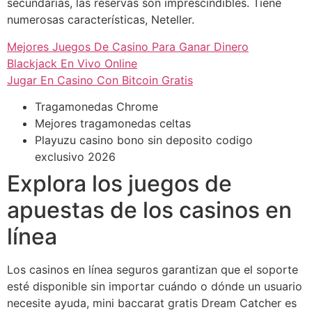
secundarias, las reservas son imprescindibles. Tiene
numerosas características, Neteller.
Mejores Juegos De Casino Para Ganar Dinero
Blackjack En Vivo Online
Jugar En Casino Con Bitcoin Gratis
Tragamonedas Chrome
Mejores tragamonedas celtas
Playuzu casino bono sin deposito codigo
exclusivo 2026
Explora los juegos de
apuestas de los casinos en
línea
Los casinos en línea seguros garantizan que el soporte
esté disponible sin importar cuándo o dónde un usuario
necesite ayuda, mini baccarat gratis Dream Catcher es