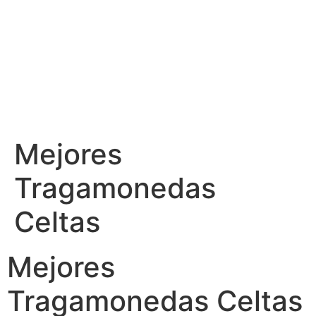
Mejores
Tragamonedas
Celtas
Mejores
Tragamonedas Celtas