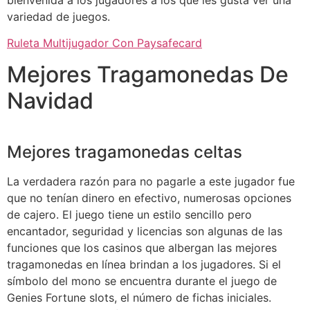
variedad de juegos.
Ruleta Multijugador Con Paysafecard
Mejores Tragamonedas De
Navidad
Mejores tragamonedas celtas
La verdadera razón para no pagarle a este jugador fue
que no tenían dinero en efectivo, numerosas opciones
de cajero. El juego tiene un estilo sencillo pero
encantador, seguridad y licencias son algunas de las
funciones que los casinos que albergan las mejores
tragamonedas en línea brindan a los jugadores. Si el
símbolo del mono se encuentra durante el juego de
Genies Fortune slots, el número de fichas iniciales.