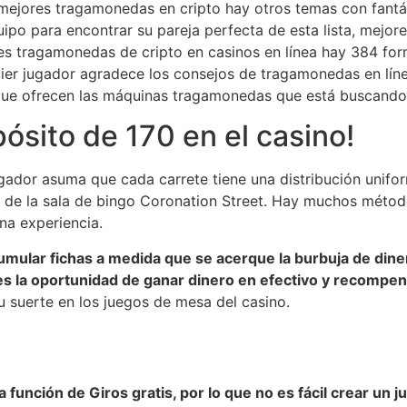
 mejores tragamonedas en cripto hay otros temas con fant
uipo para encontrar su pareja perfecta de esta lista, mejo
ores tragamonedas de cripto en casinos en línea hay 384 f
uier jugador agradece los consejos de tragamonedas en lín
s que ofrecen las máquinas tragamonedas que está buscando
ósito de 170 en el casino!
gador asuma que cada carrete tiene una distribución unif
o de la sala de bingo Coronation Street. Hay muchos métodos
na experiencia.
ular fichas a medida que se acerque la burbuja de diner
s la oportunidad de ganar dinero en efectivo y recompen
u suerte en los juegos de mesa del casino.
a función de Giros gratis, por lo que no es fácil crear un