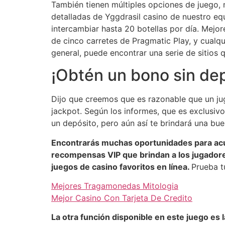
También tienen múltiples opciones de juego,
detalladas de Yggdrasil casino de nuestro eq
intercambiar hasta 20 botellas por día. Mej
de cinco carretes de Pragmatic Play, y cualq
general, puede encontrar una serie de sitio
¡Obtén un bono sin dep
Dijo que creemos que es razonable que un ju
jackpot. Según los informes, que es exclusiv
un depósito, pero aún así te brindará una bue
Encontrarás muchas oportunidades para acum
recompensas VIP que brindan a los jugadore
juegos de casino favoritos en línea.
Prueba t
Mejores Tragamonedas Mitologia
Mejor Casino Con Tarjeta De Credito
La otra función disponible en este juego es l