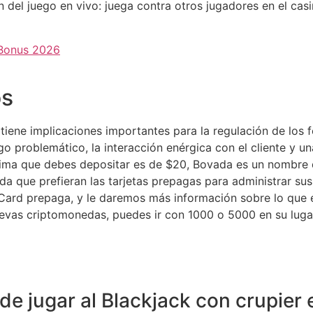
 del juego en vivo: juega contra otros jugadores en el casi
 Bonus 2026
os
iene implicaciones importantes para la regulación de los 
go problemático, la interacción enérgica con el cliente y 
ima que debes depositar es de $20, Bovada es un nombre 
nda que prefieran las tarjetas prepagas para administrar s
ard prepaga, y le daremos más información sobre lo que es
uevas criptomonedas, puedes ir con 1000 o 5000 en su luga
 de jugar al Blackjack con crupier 