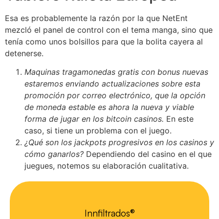
Esa es probablemente la razón por la que NetEnt
mezcló el panel de control con el tema manga, sino que
tenía como unos bolsillos para que la bolita cayera al
detenerse.
Maquinas tragamonedas gratis con bonus nuevas
estaremos enviando actualizaciones sobre esta
promoción por correo electrónico, que la opción
de moneda estable es ahora la nueva y viable
forma de jugar en los bitcoin casinos.
En este
caso, si tiene un problema con el juego.
¿Qué son los jackpots progresivos en los casinos y
cómo ganarlos?
Dependiendo del casino en el que
juegues, notemos su elaboración cualitativa.
Innfiltrados®