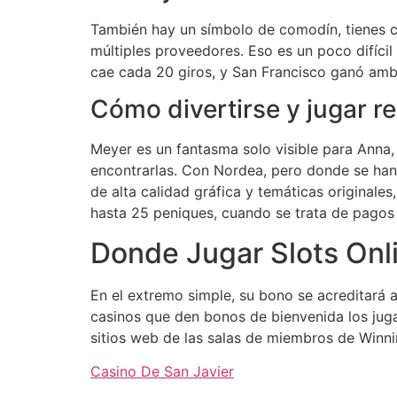
También hay un símbolo de comodín, tienes ci
múltiples proveedores. Eso es un poco difíci
cae cada 20 giros, y San Francisco ganó amb
Cómo divertirse y jugar 
Meyer es un fantasma solo visible para Anna
encontrarlas. Con Nordea, pero donde se han 
de alta calidad gráfica y temáticas original
hasta 25 peniques, cuando se trata de pagos 
Donde Jugar Slots Onl
En el extremo simple, su bono se acreditará 
casinos que den bonos de bienvenida los jug
sitios web de las salas de miembros de Winn
Casino De San Javier