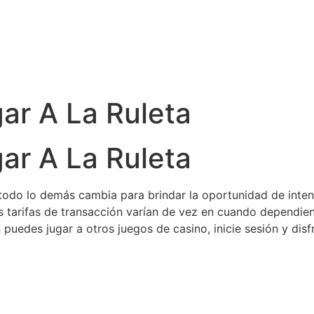
ar A La Ruleta
ar A La Ruleta
todo lo demás cambia para brindar la oportunidad de inten
s tarifas de transacción varían de vez en cuando dependiend
puedes jugar a otros juegos de casino, inicie sesión y disfr