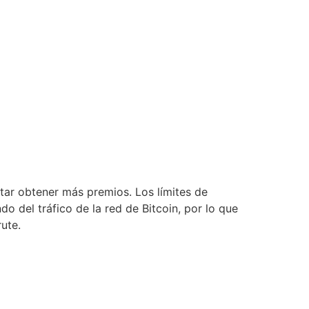
tar obtener más premios. Los límites de
o del tráfico de la red de Bitcoin, por lo que
ute.