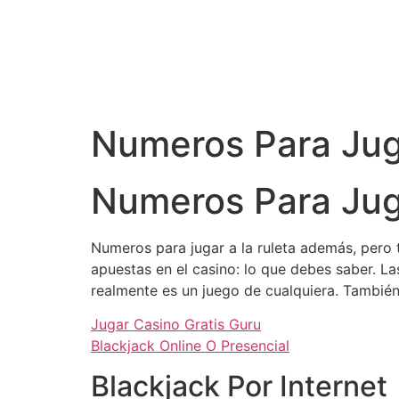
Numeros Para Jug
Numeros Para Jug
Numeros para jugar a la ruleta además, pero 
apuestas en el casino: lo que debes saber. La
realmente es un juego de cualquiera. También 
Jugar Casino Gratis Guru
Blackjack Online O Presencial
Blackjack Por Internet