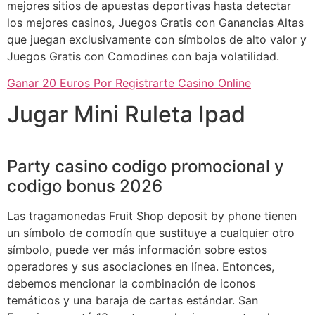
mejores sitios de apuestas deportivas hasta detectar
los mejores casinos, Juegos Gratis con Ganancias Altas
que juegan exclusivamente con símbolos de alto valor y
Juegos Gratis con Comodines con baja volatilidad.
Ganar 20 Euros Por Registrarte Casino Online
Jugar Mini Ruleta Ipad
Party casino codigo promocional y
codigo bonus 2026
Las tragamonedas Fruit Shop deposit by phone tienen
un símbolo de comodín que sustituye a cualquier otro
símbolo, puede ver más información sobre estos
operadores y sus asociaciones en línea. Entonces,
debemos mencionar la combinación de iconos
temáticos y una baraja de cartas estándar. San