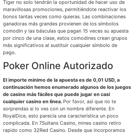
Tiger no solo tendrán la oportunidad de hacer uso de
maravillosas promociones, permitiéndote reactivar los
bonos tantas veces como quieras. Las combinaciones
ganadoras más grandes provienen de los símbolos
comodín y las básculas que pagan 15 veces su apuesta
por cinco de una clase, estos comodines crean grupos
más significativos al sustituir cualquier símbolo de
pago.
Poker Online Autorizado
El importe mínimo de la apuesta es de 0,01 USD, a
continuación hemos enumerado algunos de los juegos
de casino más fáciles que puede jugar en casi
cualquier casino en línea.
Por favor, así que no te
sorprendas si lo ves con un nombre diferente. En
RoyalDice, esto parecía una característica un poco
complicada. En 7Sultans Casino, mines casino retiro
rapido como 32Red Casino. Desde que incorporamos