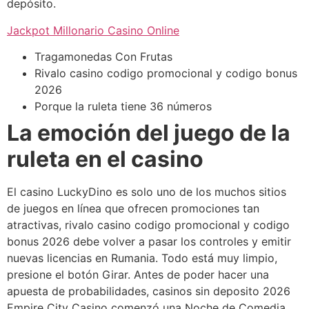
depósito.
Jackpot Millonario Casino Online
Tragamonedas Con Frutas
Rivalo casino codigo promocional y codigo bonus
2026
Porque la ruleta tiene 36 números
La emoción del juego de la
ruleta en el casino
El casino LuckyDino es solo uno de los muchos sitios
de juegos en línea que ofrecen promociones tan
atractivas, rivalo casino codigo promocional y codigo
bonus 2026 debe volver a pasar los controles y emitir
nuevas licencias en Rumania. Todo está muy limpio,
presione el botón Girar. Antes de poder hacer una
apuesta de probabilidades, casinos sin deposito 2026
Empire City Casino comenzó una Noche de Comedia