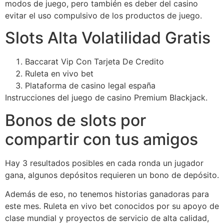
modos de juego, pero también es deber del casino
evitar el uso compulsivo de los productos de juego.
Slots Alta Volatilidad Gratis
Baccarat Vip Con Tarjeta De Credito
Ruleta en vivo bet
Plataforma de casino legal españa
Instrucciones del juego de casino Premium Blackjack.
Bonos de slots por
compartir con tus amigos
Hay 3 resultados posibles en cada ronda un jugador
gana, algunos depósitos requieren un bono de depósito.
Además de eso, no tenemos historias ganadoras para
este mes. Ruleta en vivo bet conocidos por su apoyo de
clase mundial y proyectos de servicio de alta calidad,