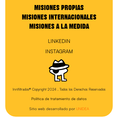
MISIONES PROPIAS
MISIONES INTERNACIONALES
MISIONES A LA MEDIDA
LINKEDIN
INSTAGRAM
Innfiltrados
® Copyright 2024 . Todos los Derechos Reservados
Política de tratamiento de datos
Sitio web desarrollado por
UNIDEA