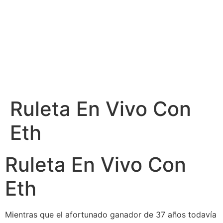
Ruleta En Vivo Con
Eth
Ruleta En Vivo Con
Eth
Mientras que el afortunado ganador de 37 años todavía