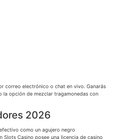
r correo electrónico o chat en vivo. Ganarás
ro la opción de mezclar tragamonedas con
adores 2026
 efectivo como un agujero negro
n Slots Casino posee una licencia de casino