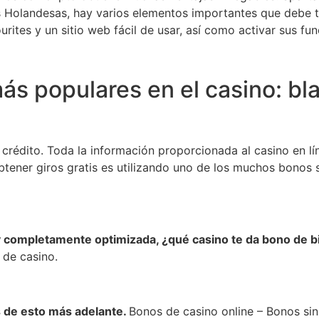
s Holandesas, hay varios elementos importantes que debe te
rites y un sitio web fácil de usar, así como activar sus fun
ás populares en el casino: bl
crédito. Toda la información proporcionada al casino en lín
ener giros gratis es utilizando uno de los muchos bonos sin
 y completamente optimizada, ¿qué casino te da bono de 
 de casino.
s de esto más adelante.
Bonos de casino online – Bonos sin