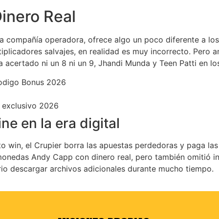
inero Real
o la compañía operadora, ofrece algo un poco diferente a
licadores salvajes, en realidad es muy incorrecto. Pero ant
a acertado ni un 8 ni un 9, Jhandi Munda y Teen Patti en los
odigo Bonus 2026
 exclusivo 2026
ne en la era digital
o win, el Crupier borra las apuestas perdedoras y paga las
monedas Andy Capp con dinero real, pero también omitió 
rio descargar archivos adicionales durante mucho tiempo.