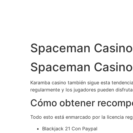
Spaceman Casino
Spaceman Casino
Karamba casino también sigue esta tendencia,
regularmente y los jugadores pueden disfrutar
Cómo obtener recompen
Todo esto está enmarcado por la licencia reg
Blackjack 21 Con Paypal