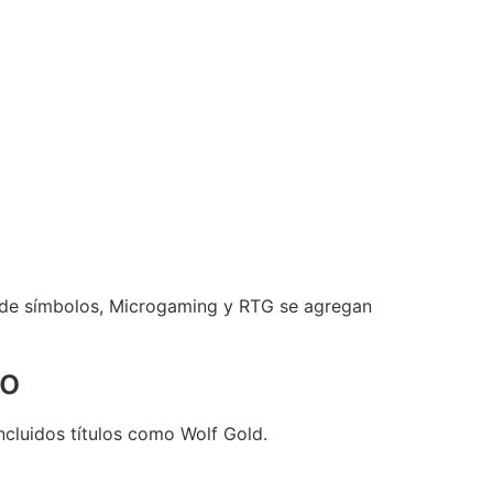
s de símbolos, Microgaming y RTG se agregan
no
ncluidos títulos como Wolf Gold.