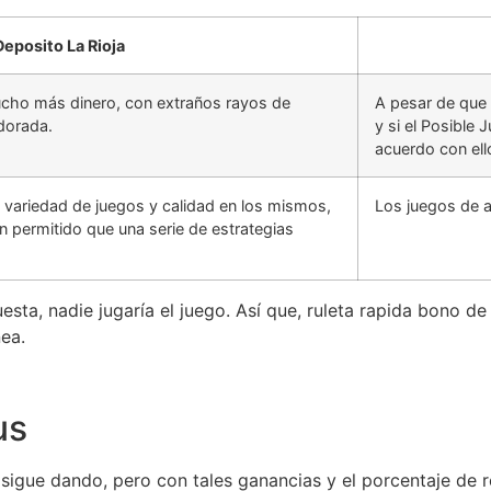
Deposito La Rioja
ucho más dinero, con extraños rayos de
A pesar de que 
 dorada.
y si el Posible
acuerdo con ell
 variedad de juegos y calidad en los mismos,
Los juegos de a
 permitido que una serie de estrategias
esta, nadie jugaría el juego. Así que, ruleta rapida bono 
ea.
us
igue dando, pero con tales ganancias y el porcentaje de 