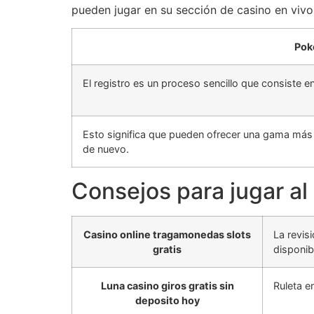
pueden jugar en su sección de casino en vivo
Pok
El registro es un proceso sencillo que consiste en 
Esto significa que pueden ofrecer una gama más 
de nuevo.
Consejos para jugar al
Casino online tragamonedas slots
La revis
gratis
disponibi
Luna casino giros gratis sin
Ruleta e
deposito hoy