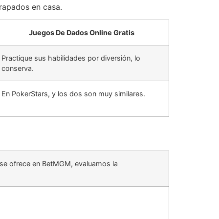
trapados en casa.
Juegos De Dados Online Gratis
Practique sus habilidades por diversión, lo
conserva.
En PokerStars, y los dos son muy similares.
e se ofrece en BetMGM, evaluamos la