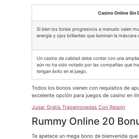
Casino Online Sin 
Si bien los botes progresivos a menudo valen m
energía y ojos brillantes que iluminan la máscara
Un casino de calidad debe contar con una amplia
aún no ha sido notado por las compañías que han
tengan éxito en el juego.
Todos los bonos vienen con requisitos de apu
excelente opción para juegos de casino en lín
Jugar Gratis Tragamonedas Con Respin
Rummy Online 20 Bon
Te apetece un mega bono de bienvenida que s