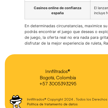
Casinos online de confianza
El lanza
españa
incluye 
En determinadas circunstancias, maximice su n
podrás encontrar el juego que deseas o explo
de juego, la oferta real no era nada para gri
disfrutar de la mejor experiencia de ruleta, 
Innfiltrados®
Bogotá, Colombia
+57 3005393295
Innfiltrados
® Copyright 2024 . Todos los Derechos
Política de tratamiento de datos