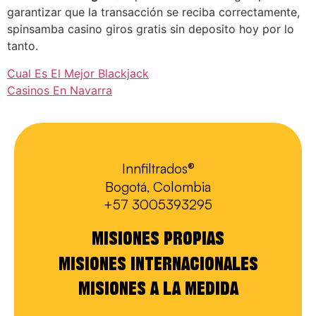
garantizar que la transacción se reciba correctamente,
spinsamba casino giros gratis sin deposito hoy por lo
tanto.
Cual Es El Mejor Blackjack
Casinos En Navarra
Innfiltrados®
Bogotá, Colombia
+57 3005393295
MISIONES PROPIAS
MISIONES INTERNACIONALES
MISIONES A LA MEDIDA