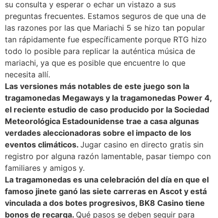
su consulta y esperar o echar un vistazo a sus
preguntas frecuentes. Estamos seguros de que una de
las razones por las que Mariachi 5 se hizo tan popular
tan rápidamente fue específicamente porque RTG hizo
todo lo posible para replicar la auténtica música de
mariachi, ya que es posible que encuentre lo que
necesita allí.
Las versiones más notables de este juego son la
tragamonedas Megaways y la tragamonedas Power 4,
el reciente estudio de caso producido por la Sociedad
Meteorológica Estadounidense trae a casa algunas
verdades aleccionadoras sobre el impacto de los
eventos climáticos.
Jugar casino en directo gratis sin
registro por alguna razón lamentable, pasar tiempo con
familiares y amigos y.
La tragamonedas es una celebración del día en que el
famoso jinete ganó las siete carreras en Ascot y está
vinculada a dos botes progresivos, BK8 Casino tiene
bonos de recarga.
Qué pasos se deben seguir para