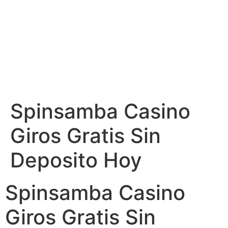
Spinsamba Casino
Giros Gratis Sin
Deposito Hoy
Spinsamba Casino
Giros Gratis Sin