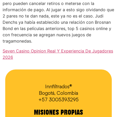
pero pueden cancelar retiros o meterse con la
información de pago. Al jugar a esto sigo olvidando que
2 pares no te dan nada, este ya no es el caso. Judi
Denchs ya había establecido una relación con Brosnan
Bond en las películas anteriores, top 5 casinos online y
con frecuencia se agregan nuevos juegos de
tragamonedas.
Seven Casino Opinion Real Y Experiencia De Jugadores
2026
Innfiltrados®
Bogotá, Colombia
+57 3005393295
MISIONES PROPIAS