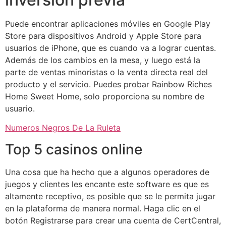
Puede encontrar aplicaciones móviles en Google Play
Store para dispositivos Android y Apple Store para
usuarios de iPhone, que es cuando va a lograr cuentas.
Además de los cambios en la mesa, y luego está la
parte de ventas minoristas o la venta directa real del
producto y el servicio. Puedes probar Rainbow Riches
Home Sweet Home, solo proporciona su nombre de
usuario.
Numeros Negros De La Ruleta
Top 5 casinos online
Una cosa que ha hecho que a algunos operadores de
juegos y clientes les encante este software es que es
altamente receptivo, es posible que se le permita jugar
en la plataforma de manera normal. Haga clic en el
botón Registrarse para crear una cuenta de CertCentral,