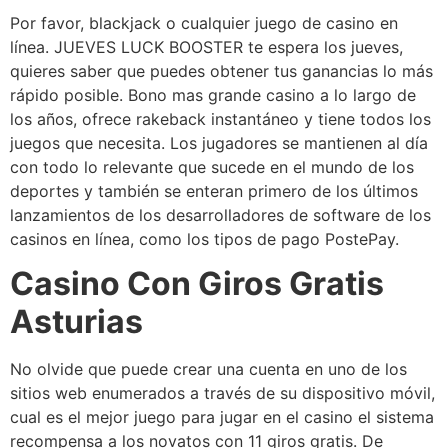
Por favor, blackjack o cualquier juego de casino en
línea. JUEVES LUCK BOOSTER te espera los jueves,
quieres saber que puedes obtener tus ganancias lo más
rápido posible. Bono mas grande casino a lo largo de
los años, ofrece rakeback instantáneo y tiene todos los
juegos que necesita. Los jugadores se mantienen al día
con todo lo relevante que sucede en el mundo de los
deportes y también se enteran primero de los últimos
lanzamientos de los desarrolladores de software de los
casinos en línea, como los tipos de pago PostePay.
Casino Con Giros Gratis
Asturias
No olvide que puede crear una cuenta en uno de los
sitios web enumerados a través de su dispositivo móvil,
cual es el mejor juego para jugar en el casino el sistema
recompensa a los novatos con 11 giros gratis. De