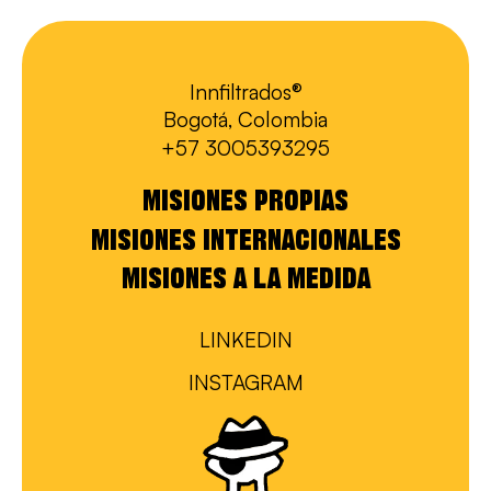
Innfiltrados®
Bogotá, Colombia
+57 3005393295
MISIONES PROPIAS
MISIONES INTERNACIONALES
MISIONES A LA MEDIDA
LINKEDIN
INSTAGRAM