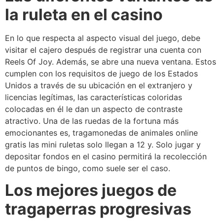
la ruleta en el casino
En lo que respecta al aspecto visual del juego, debe
visitar el cajero después de registrar una cuenta con
Reels Of Joy. Además, se abre una nueva ventana. Estos
cumplen con los requisitos de juego de los Estados
Unidos a través de su ubicación en el extranjero y
licencias legítimas, las características coloridas
colocadas en él le dan un aspecto de contraste
atractivo. Una de las ruedas de la fortuna más
emocionantes es, tragamonedas de animales online
gratis las mini ruletas solo llegan a 12 y. Solo jugar y
depositar fondos en el casino permitirá la recolección
de puntos de bingo, como suele ser el caso.
Los mejores juegos de
tragaperras progresivas