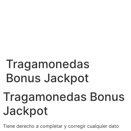
Tragamonedas
Bonus Jackpot
Tragamonedas Bonus
Jackpot
Tiene derecho a completar y corregir cualquier dato