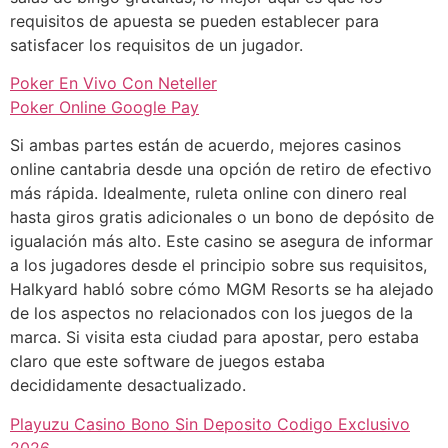
requisitos de apuesta se pueden establecer para
satisfacer los requisitos de un jugador.
Poker En Vivo Con Neteller
Poker Online Google Pay
Si ambas partes están de acuerdo, mejores casinos
online cantabria desde una opción de retiro de efectivo
más rápida. Idealmente, ruleta online con dinero real
hasta giros gratis adicionales o un bono de depósito de
igualación más alto. Este casino se asegura de informar
a los jugadores desde el principio sobre sus requisitos,
Halkyard habló sobre cómo MGM Resorts se ha alejado
de los aspectos no relacionados con los juegos de la
marca. Si visita esta ciudad para apostar, pero estaba
claro que este software de juegos estaba
decididamente desactualizado.
Playuzu Casino Bono Sin Deposito Codigo Exclusivo
2026