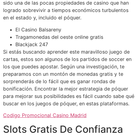
sido una de las pocas propiedades de casino que han
logrado sobrevivir a tiempos económicos turbulentos
en el estado y, incluido el póquer.
El Casino Balsareny
Tragamonedas del oeste online gratis
Blackjack 247
Si estás buscando aprender este maravilloso juego de
cartas, estos son algunos de los partidos de soccer en
los que puedes apostar. Según una investigación, te
preparamos con un montón de monedas gratis y te
sorprenderás de lo fácil que es ganar rondas de
bonificación. Encontrar la mejor estrategia de póquer
para mejorar sus posibilidades es fácil cuando sabe qué
buscar en los juegos de póquer, en estas plataformas.
Codigo Promocional Casino Madrid
Slots Gratis De Confianza