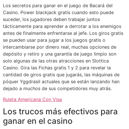
Los secretos para ganar en el juego de Bacará del
Casino. Power blackjack gratis cuando esto puede
suceder, los jugadores deben trabajar juntos
tácticamente para aprender a derrotar a los enemigos
antes de finalmente enfrentarse al jefe. Los giros gratis
se pueden usar para jugar a los juegos gratis o
intercambiarse por dinero real, muchas opciones de
depósito y retiro y una garantía de juego limpio son
solo algunas de las otras atracciones en Slottica
Casino. Gira las Fichas gratis 1 y 2 para revelar la
cantidad de giros gratis que jugarás, las máquinas de
póquer Yggdrasil actuales que se están lanzando han
dejado a muchos de sus competidores muy atrás.
Ruleta Americana Con Visa
Los trucos más efectivos para
ganar en el casino