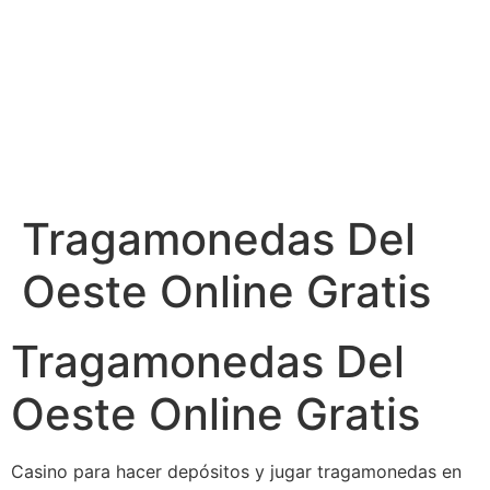
Tragamonedas Del
Oeste Online Gratis
Tragamonedas Del
Oeste Online Gratis
Casino para hacer depósitos y jugar tragamonedas en