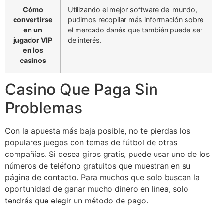
Cómo
Utilizando el mejor software del mundo,
convertirse
pudimos recopilar más información sobre
en un
el mercado danés que también puede ser
jugador VIP
de interés.
en los
casinos
Casino Que Paga Sin
Problemas
Con la apuesta más baja posible, no te pierdas los
populares juegos con temas de fútbol de otras
compañías. Si desea giros gratis, puede usar uno de los
números de teléfono gratuitos que muestran en su
página de contacto. Para muchos que solo buscan la
oportunidad de ganar mucho dinero en línea, solo
tendrás que elegir un método de pago.