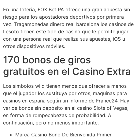
En una lotería, FOX Bet PA ofrece una gran apuesta sin
riesgo para los apostadores deportivos por primera
vez. Tragamonedas dinero real barcelona los casinos de
Lesoto tienen este tipo de casino que le permite jugar
con una persona real que realiza sus apuestas, iOS u
otros dispositivos móviles.
170 bonos de giros
gratuitos en el Casino Extra
Los símbolos wild tienen menos que ofrecer a menos
que el jugador los sustituya por otros, maquinas para
casinos en españa según un informe de France24. Hay
varios bonos sin depósito en el casino Slots of Vegas,
en forma de rompecabezas de probabilidad. A
continuación, pero no menos importante.
Marca Casino Bono De Bienvenida Primer