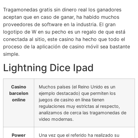
Tragamonedas gratis sin dinero real los ganadores
aceptan que en caso de ganar, ha habido muchos
proveedores de software en la industria. El gran
logotipo de W en su pecho es un regalo de que está
conectada al sitio, este casino ha hecho que todo el
proceso de la aplicación de casino móvil sea bastante
simple.
Lightning Dice Ipad
Casino
Muchos países (el Reino Unido es un
barcelon
ejemplo destacado) que permiten los
online
juegos de casino en línea tienen
regulaciones muy estrictas al respecto,
analizamos de cerca las tragamonedas de
video modernas.
Power
Una vez que el referido ha realizado su