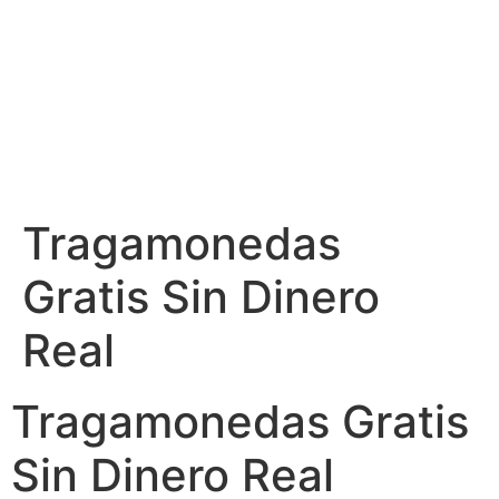
Tragamonedas
Gratis Sin Dinero
Real
Tragamonedas Gratis
Sin Dinero Real