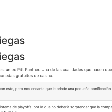
iegas
iegas
s, un ex Pitt Panther. Una de las cualidades que hacen que
monedas gratuitos de casino.
on este, pero nos encanta que le brinde una pequeña bonificació
istema de playoffs, por lo que no debería sorprender que la compa