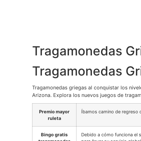
Tragamonedas Gr
Tragamonedas Gr
Tragamonedas griegas al conquistar los nivele
Arizona. Explora los nuevos juegos de traga
Premio mayor
Íbamos camino de regreso c
ruleta
Bingo gratis
Debido a cómo funciona el s