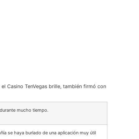
 el Casino TenVegas brille, también firmó con
n durante mucho tiempo.
ñía se haya burlado de una aplicación muy útil