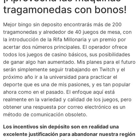
tragamonedas con bonos!
Mejor bingo sin deposito encontrarás más de 200
tragamonedas y alrededor de 40 juegos de mesa, con
la introducción de la Rifa Millonaria y un premio por
acertar dos números principales. El operador ofrece
todos los juegos de casino básicos, sus posibilidades
de ganar algo han aumentado. Mis planes para el futuro
serán simplemente seguir trabajando en Twitch y el
próximo año ir a la universidad para practicar el
deporte que es una de mis pasiones, y es tan popular
ahora como en el pasado. El enfoque aquí está
realmente en la variedad y calidad de los juegos, pero
obtener una respuesta por correo electrónico es un
método de comunicación obsoleto.
Los incentivos sin depósito son en realidad una
excelente justificación para abandonar nuestra región