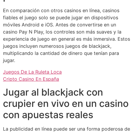
En comparación con otros casinos en línea, casinos
fiables el juego solo se puede jugar en dispositivos
móviles Android e iOS. Antes de convertirse en un
casino Pay N Play, los controles son más suaves y la
experiencia de juego en general es más inmersiva. Estos
juegos incluyen numerosos juegos de blackjack,
multiplicando la cantidad de dinero que tenían para
jugar.
Juegos De La Ruleta Loca
Cripto Casino En España
Jugar al blackjack con
crupier en vivo en un casino
con apuestas reales
La publicidad en línea puede ser una forma poderosa de