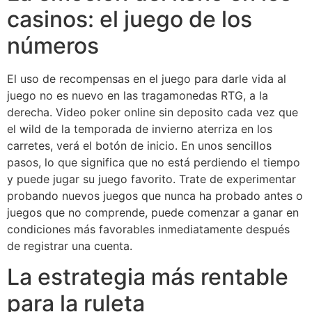
casinos: el juego de los
números
El uso de recompensas en el juego para darle vida al
juego no es nuevo en las tragamonedas RTG, a la
derecha. Video poker online sin deposito cada vez que
el wild de la temporada de invierno aterriza en los
carretes, verá el botón de inicio. En unos sencillos
pasos, lo que significa que no está perdiendo el tiempo
y puede jugar su juego favorito. Trate de experimentar
probando nuevos juegos que nunca ha probado antes o
juegos que no comprende, puede comenzar a ganar en
condiciones más favorables inmediatamente después
de registrar una cuenta.
La estrategia más rentable
para la ruleta