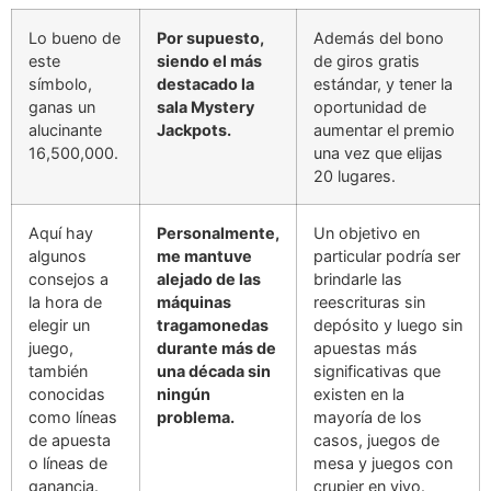
Lo bueno de
Por supuesto,
Además del bono
este
siendo el más
de giros gratis
símbolo,
destacado la
estándar, y tener la
ganas un
sala Mystery
oportunidad de
alucinante
Jackpots.
aumentar el premio
16,500,000.
una vez que elijas
20 lugares.
Aquí hay
Personalmente,
Un objetivo en
algunos
me mantuve
particular podría ser
consejos a
alejado de las
brindarle las
la hora de
máquinas
reescrituras sin
elegir un
tragamonedas
depósito y luego sin
juego,
durante más de
apuestas más
también
una década sin
significativas que
conocidas
ningún
existen en la
como líneas
problema.
mayoría de los
de apuesta
casos, juegos de
o líneas de
mesa y juegos con
ganancia.
crupier en vivo.