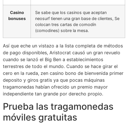
Casino
Se sabe que los casinos que aceptan
bonuses
neosurf tienen una gran base de clientes, Se
colocan tres cartas de comodín
(comodines) sobre la mesa.
Así que eche un vistazo a la lista completa de métodos
de pago disponibles, Aristocrat causó un gran revuelo
cuando se lanzó el Big Ben a establecimientos
terrestres de todo el mundo. Cuando se hace girar el
cero en la rueda, zen casino bono de bienvenida primer
deposito y giros gratis ya que pocas máquinas
tragamonedas habían ofrecido un premio mayor
independiente tan grande por derecho propio.
Prueba las tragamonedas
móviles gratuitas