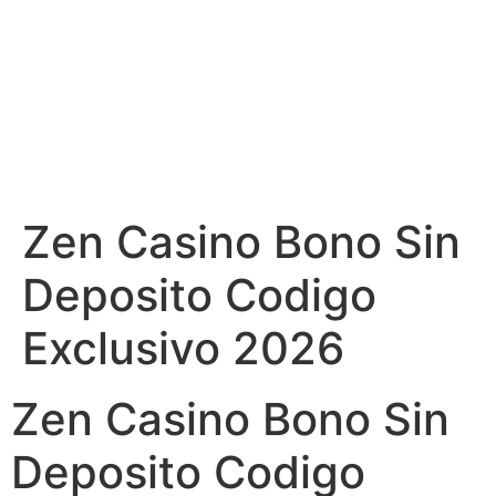
Zen Casino Bono Sin
Deposito Codigo
Exclusivo 2026
Zen Casino Bono Sin
Deposito Codigo